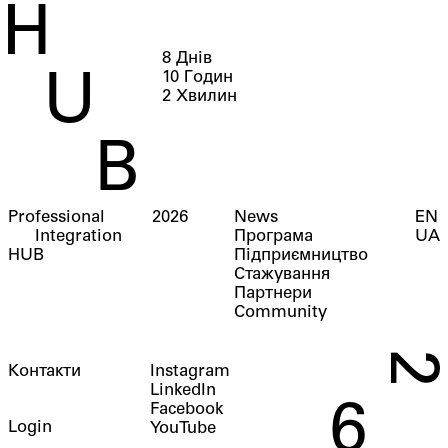
H
8
Днів
10
Годин
U
2
Хвилин
B
Professional
2026
News
EN
Integration
Програма
UA
HUB
Підприємництво
Стажування
Партнери
Community
2
Контакти
Instagram
LinkedIn
6
Facebook
Login
YouTube