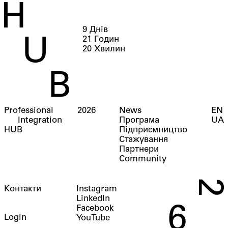
H
9
Днів
21
Годин
U
20
Хвилин
B
Professional
2026
News
EN
Integration
Програма
UA
HUB
Підприємництво
Стажування
Партнери
Community
2
Контакти
Instagram
LinkedIn
6
Facebook
Login
YouTube