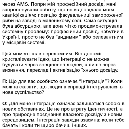
через AMS. Попри мій професійний досвід, мені
запропонували роботу, що не відповідала моїм
кваліфікаціям: позицію фасувальниці замороженої
риби на заводі в маленькому селі. Сама ситуація
була абсурдною, але вона чітко продемонструвала
системну проблему: професійний досвід, набутий в
Україні, просто не був “видимим” або релевантним
у місцевій системі.
Цей момент став переломним. Він допоміг
кристалізувати ідею, що інтеграцію не можна
будувати через знецінення людей, а лише через
визнання, переклад і активізацію їхнього досвіду.
П:
Що для вас особисто означає “інтеграція”? Коли
можна сказати, що людина справді інтегрувалася в
нове суспільство?
О:
Для мене інтеграція означає залишатися собою в
нових обставинах. Це не про втрату ідентичності, а
про природне поєднання власного досвіду з новим
середовищем. Інтеграція завжди взаємна: коли тебе
бачать і коли ти щиро бачиш інших.