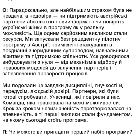
О:
Парадоксально, але найбільшим страхом була не
невдача, а недовіра — чи підтримають австрійські
партнери абсолютно новий формат і чи повірять
українські жінки в програму як у реальну
можливість. Ще одним серйозним викликом стали
ресурси. Ми запускали безпрецедентну пілотну
програму в Австрії: тримісячні стажування в
поєднанні з юридичним супроводом, навчальними
візитами та підтримкою спільноти. Усе доводилося
вибудовувати з нуля — від механізмів відбору й
правових моделей до залучення партнерів і
забезпечення прозорості процесів.
Ми подолали це завдяки дисципліні, гнучкості й,
передусім, людській довірі. Партнери, які були
готові спробувати. Учасниці, які повірили в нас.
Команда, яка працювала на межі можливостей.
Крок за кроком невизначеність перетворювалася на
впевненість, а ті перші виклики стали фундаментом,
на якому сьогодні стоїть програма.
П:
Чи можете ви пригадати перший набір програми?