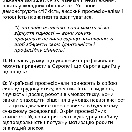
бажання залишатися активними й незалежними
навіть у складних обставинах. Усі вони
демонструють стійкість, високий професіоналізм і
готовність навчатися та адаптуватися.
“І, що найважливіше, вони мають чітке
відчуття гідності — вони хочуть
працювати не лише заради виживання, а
щоб зберегти свою ідентичність і
професійну цінність”.
П:
На вашу думку, що українські професіонали
можуть привнести в Європу і що Європа дає їм у
відповідь?
О:
Українські професіонали приносять із собою
сильну трудову етику, креативність, швидкість,
гнучкість і досвід роботи в умовах тиску. Вони
звикли знаходити рішення в умовах невизначеності
— а це надзвичайно цінна навичка в будь-якому
сучасному середовищі. Окрім професійних
компетенцій, вони приносять культурну глибину,
відповідальність і потужну мотивацію робити
значущий внесок.