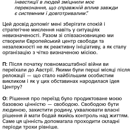
інвестиції в людей зміцнили моє
переконання, що справжній вплив завжди
є системним і довготривалим”.
Цей досвід допоміг мені зберігати спокій і
стратегічне мислення навіть у ситуаціях
невизначеності. Разом зі співзасновницею ми
створили Європейський центр свободи та
незалежності не як реактивну ініціативу, а як сталу
організацію з чітко визначеною місією.
П:
Після початку повномасштабної війни ви
переїхали до Австрії. Якими були перші місяці після
релокації — що стало найбільшим особистим
викликом і як у цих обставинах народилася ідея
Центру?
О:
Рішення про переїзд було продиктоване моєю
базовою цінністю — свободою. Свободою бути
людиною, захистити родину, ухвалювати власні
рішення й мати бодай якийсь контроль над життям.
Саме ця цінність допомагала проходити складні
періоди трохи рівніше.