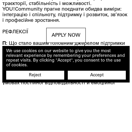
траєкторії, стабільність і можливості.
YOU!Community прагне поєднати обидва виміри:
інтеграцію і спільноту, підтримку і розвиток, зв’язок
і професійне зростання.
РЕФЛЕКСІЇ
APPLY NOW
П:
Що стало вашим головним джерелом підтримки
під час переїзду та нового професійного старту?
We use cookies on our website to give you the most
relevant experience by remembering your preferences and
О:
Моєю найсильнішою опорою були сім’я, друзі та
repeat visits. By clicking "Accept", you consent to the use
of cookies.
команда, з якою ми будуємо EUCFI.
Reject
Accept
П:
Як вам вдається зберігати внутрішній баланс в
умовах постійної відповідальності й емоційної
напруги?
О:
У моєму досвіді внутрішній баланс народжується
з простих, автентичних речей: часу з дітьми,
філіжанки кави у тиші, подорожей, водіння
автомобіля, музики, фотографування природи,
облаштування простору чи приготування випічки. Ці
заняття, які приносять мені особисте задоволення,