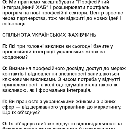
О:
Ми прагнемо масштабувати “Професійний
інтеграційний ХАБ” і розширювати портфель
програм на нові професійні сектори. Центр зростає
через партнерства, тож ми відкриті до нових ідей і
співпраць.
СПІЛЬНОТА УКРАЇНСЬКИХ ФАХІВЧИНЬ
П:
Які три головні виклики ви сьогодні бачите у
професійній інтеграції українських жінок за
кордоном?
О:
Визнання професійного досвіду, доступ до мереж
контактів і відновлення впевненості залишаються
ключовими викликами. З часом потреба у відчутті
приналежності та колі однодумців стала такою ж
важливою, як і формальна інтеграція.
П:
Ви працюєте з українськими жінками з різних
сфер — від державного управління до маркетингу.
Що їх об’єднує?
О:
Їх об’єднує глибоке відчуття відповідальності та