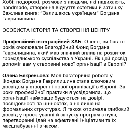
Хобі: подорожі, розмови з людьми, які надихають,
handmade, створення відчуття естетики й затишку
Важлива книга: “Залишаюсь українцем” Богдана
Гаврилишина
ОСОБИСТА ІСТОРІЯ ТА СТВОРЕННЯ ЦЕНТРУ
Професійний інтеграційний ХАБ:
Олено, ви багато
років очолювали Благодійний Фонд Богдана
Гаврилишина, який мав значний вплив на розвиток
громадянського суспільства в Україні. Як цей досвід
допоміг вам у створенні нової організації в Європі?
Олена Бекреньова:
Моя багаторічна робота у
Фондах Богдана Гаврилишина стала ключовим
досвідом у створенні нової організації в Європі. За
роки професійної практики я усвідомила, що
організації найкраще будуються на довірі,
послідовності та цінностях, а не лише на
формальних структурах. Я також отримала глибокий
досвід у проєктуванні й запуску програм з нуля,
перетворенні ідей на ефективні ініціативи та їх
масштабуванні з часом.