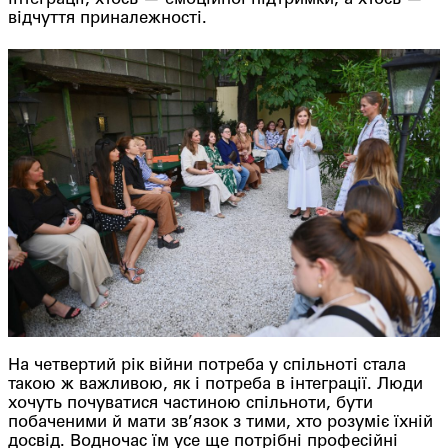
інтеграції, хтось — емоційної підтримки, а хтось —
відчуття приналежності.
На четвертий рік війни потреба у спільноті стала
такою ж важливою, як і потреба в інтеграції. Люди
хочуть почуватися частиною спільноти, бути
побаченими й мати зв’язок з тими, хто розуміє їхній
досвід. Водночас їм усе ще потрібні професійні