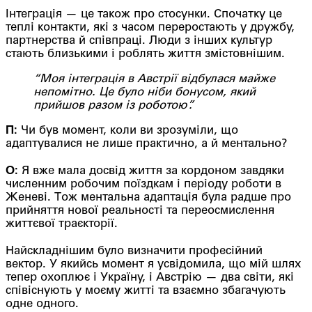
Інтеграція — це також про стосунки. Спочатку це
теплі контакти, які з часом переростають у дружбу,
партнерства й співпраці. Люди з інших культур
стають близькими і роблять життя змістовнішим.
“Моя інтеграція в Австрії відбулася майже
непомітно. Це було ніби бонусом, який
прийшов разом із роботою”.
П:
Чи був момент, коли ви зрозуміли, що
адаптувалися не лише практично, а й ментально?
О:
Я вже мала досвід життя за кордоном завдяки
численним робочим поїздкам і періоду роботи в
Женеві. Тож ментальна адаптація була радше про
прийняття нової реальності та переосмислення
життєвої траєкторії.
Найскладнішим було визначити професійний
вектор. У якийсь момент я усвідомила, що мій шлях
тепер охоплює і Україну, і Австрію — два світи, які
співіснують у моєму житті та взаємно збагачують
одне одного.