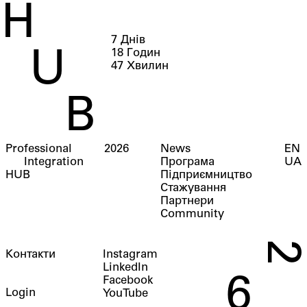
H
7
Днів
18
Годин
U
47
Хвилин
B
Professional
2026
News
EN
Integration
Програма
UA
HUB
Підприємництво
Стажування
Партнери
Community
2
Контакти
Instagram
LinkedIn
6
Facebook
Login
YouTube