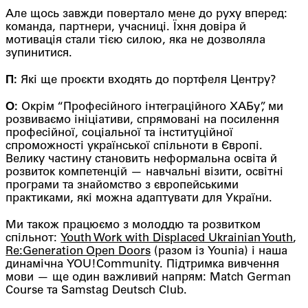
Але щось завжди повертало мене до руху вперед:
команда, партнери, учасниці. Їхня довіра й
мотивація стали тією силою, яка не дозволяла
зупинитися.
П:
Які ще проєкти входять до портфеля Центру?
О:
Окрім “Професійного інтеграційного ХАБу”, ми
розвиваємо ініціативи, спрямовані на посилення
професійної, соціальної та інституційної
спроможності української спільноти в Європі.
Велику частину становить неформальна освіта й
розвиток компетенцій — навчальні візити, освітні
програми та знайомство з європейськими
практиками, які можна адаптувати для України.
Ми також працюємо з молоддю та розвитком
спільнот:
Youth Work with Displaced Ukrainian Youth
,
Re:Generation Open Doors
(разом із Younia) і наша
динамічна YOU!Community. Підтримка вивчення
мови — ще один важливий напрям: Match German
Course та Samstag Deutsch Club.