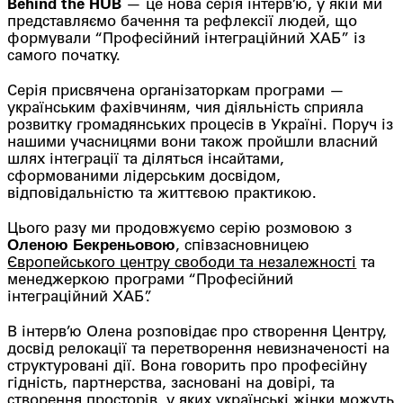
Behind the HUB
— це нова серія інтерв’ю, у якій ми
представляємо бачення та рефлексії людей, що
формували “Професійний інтеграційний ХАБ” із
самого початку.
Серія присвячена організаторкам програми —
українським фахівчиням, чия діяльність сприяла
розвитку громадянських процесів в Україні. Поруч із
нашими учасницями вони також пройшли власний
шлях інтеграції та діляться інсайтами,
сформованими лідерським досвідом,
відповідальністю та життєвою практикою.
Цього разу ми продовжуємо серію розмовою з
Оленою Бекреньовою
, співзасновницею
Європейського центру свободи та незалежності
та
менеджеркою програми “Професійний
інтеграційний ХАБ”.
В інтерв’ю Олена розповідає про створення Центру,
досвід релокації та перетворення невизначеності на
структуровані дії. Вона говорить про професійну
гідність, партнерства, засновані на довірі, та
створення просторів, у яких українські жінки можуть