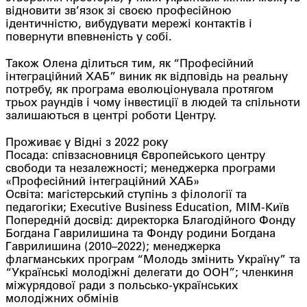
відновити зв’язок зі своєю професійною
ідентичністю, вибудувати мережі контактів і
повернути впевненість у собі.
Також Олена ділиться тим, як “Професійний
інтеграційний ХАБ” виник як відповідь на реальну
потребу, як програма еволюціонувала протягом
трьох раундів і чому інвестиції в людей та спільноти
залишаються в центрі роботи Центру.
Проживає у Відні з 2022 року
Посада: співзасновниця Європейського центру
свободи та незалежності; менеджерка програми
«Професійний інтеграційний ХАБ»
Освіта: магістерський ступінь з філології та
педагогіки; Executive Business Education, МІМ-Київ
Попередній досвід: директорка Благодійного Фонду
Богдана Гаврилишина та Фонду родини Богдана
Гаврилишина (2010–2022); менеджерка
флагманських програм “Молодь змінить Україну” та
“Українські молодіжні делегати до ООН”; членкиня
міжурядової ради з польсько-українських
молодіжних обмінів