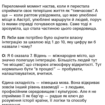
Переломний момент настав, коли я перестала
сприймати своє теперішнє життя як “тимчасове”. А
ще — коли раптом усвідомила, що маю улюблені
місця в Австрії, улюблені маршрути й людей, поруч
із якими справді почуваюся вдома. Саме тоді я
зрозуміла, що стала частиною цього середовища.
П:
Якби вам потрібно було оцінити власну
інтеграцію за шкалою від 1 до 10, яку цифру ви б
назвали і чому?
О:
Я б сказала 7. Відень — міжнародне місто, що
значно полегшує інтеграцію. Більшість людей тут
“не місцеві”, що створює атмосферу відкритості. Тут
нормально бути “в процесі” — пробувати,
налаштовуватися, вчитися.
Єдина складність — німецька мова. Вона відкриває
зовсім інший рівень взаємодії — з людьми,
професійним середовищем і культурою. Але я не
сприймаю її як бар’єр — радше як ключ до
розуміння історії країни, її логіки та способу