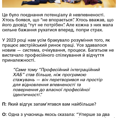
Це було поєднання потенціалу й невпевненості.
Хтось боявся, що “не впорається”. Хтось вважав, що
його досвід “тут не потрібен”. Але кожна з них мала
сильне бажання рухатися вперед, попри страх.
У 2023 році нам усім бракувало розуміння того, як
працює австрійський ринок праці. Усе здавалося
новим — система, очікування, процеси. Багатьом не
вистачало професійного спілкування й відчуття
приналежності.
“Саме тому “Професійний інтеграційний
ХАБ” став більше, ніж програмою
стажувань — він перетворився на простір
для відновлення впевненості та
повернення до власної професійної
ідентичності”.
П:
Який відгук запам’ятався вам найбільше?
О:
Одна з учасниць якось сказала: “Уперше за два