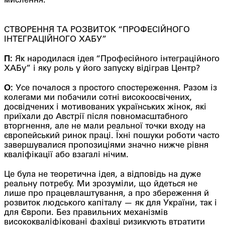
мислення.
СТВОРЕННЯ ТА РОЗВИТОК “ПРОФЕСІЙНОГО
ІНТЕГРАЦІЙНОГО ХАБУ”
П:
Як народилася ідея “Професійного інтеграційного
ХАБу” і яку роль у його запуску відіграв Центр?
О:
Усе почалося з простого спостереження. Разом із
колегами ми побачили сотні високоосвічених,
досвідчених і мотивованих українських жінок, які
приїхали до Австрії після повномасштабного
вторгнення, але не мали реальної точки входу на
європейський ринок праці. Їхні пошуки роботи часто
завершувалися пропозиціями значно нижче рівня
кваліфікації або взагалі нічим.
Це була не теоретична ідея, а відповідь на дуже
реальну потребу. Ми зрозуміли, що йдеться не
лише про працевлаштування, а про збереження й
розвиток людського капіталу — як для України, так і
для Європи. Без правильних механізмів
висококваліфіковані фахівці ризикують втратити