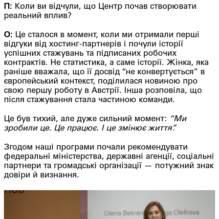
П:
Коли ви відчули, що Центр почав створювати
реальний вплив?
О:
Це сталося в момент, коли ми отримали перші
відгуки від хостинг-партнерів і почули історії
успішних стажувань та підписаних робочих
контрактів. Не статистика, а саме історії. Жінка, яка
раніше вважала, що її досвід “не конвертується” в
європейський контекст, поділилася новиною про
свою першу роботу в Австрії. Інша розповіла, що
після стажування стала частиною команди.
Це був тихий, але дуже сильний момент:
“Ми
зробили це. Це працює. І це змінює життя”.
Згодом наші програми почали рекомендувати
федеральні міністерства, державні агенції, соціальні
партнери та громадські організації — потужний знак
довіри й визнання.