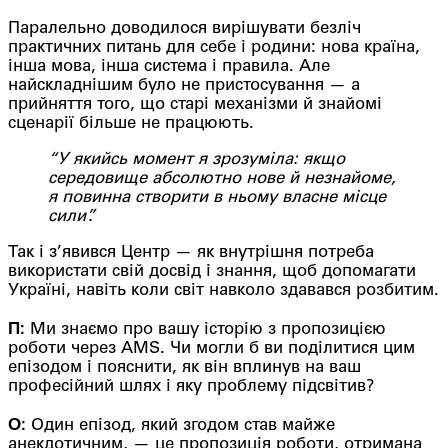
Паралельно доводилося вирішувати безліч
практичних питань для себе і родини: нова країна,
інша мова, інша система і правила. Але
найскладнішим було не пристосування — а
прийняття того, що старі механізми й знайомі
сценарії більше не працюють.
“У якийсь момент я зрозуміла: якщо
середовище абсолютно нове й незнайоме,
я повинна створити в ньому власне місце
сили”.
Так і з’явився Центр — як внутрішня потреба
використати свій досвід і знання, щоб допомагати
Україні, навіть коли світ навколо здавався розбитим.
П:
Ми знаємо про вашу історію з пропозицією
роботи через AMS. Чи могли б ви поділитися цим
епізодом і пояснити, як він вплинув на ваш
професійний шлях і яку проблему підсвітив?
О:
Один епізод, який згодом став майже
анекдотичним, — це пропозиція роботи, отримана