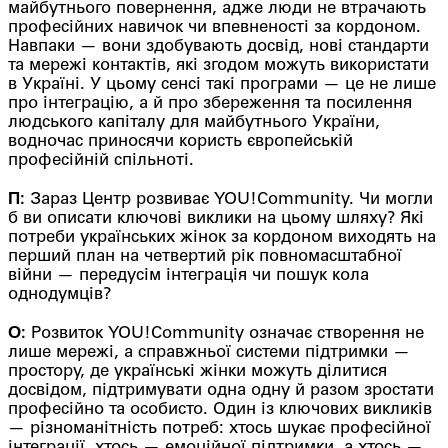
майбутнього повернення, адже люди не втрачають
професійних навичок чи впевненості за кордоном.
Навпаки — вони здобувають досвід, нові стандарти
та мережі контактів, які згодом можуть використати
в Україні. У цьому сенсі такі програми — це не лише
про інтеграцію, а й про збереження та посилення
людського капіталу для майбутнього України,
водночас приносячи користь європейській
професійній спільноті.
П:
Зараз Центр розвиває YOU!Community. Чи могли
б ви описати ключові виклики на цьому шляху? Які
потреби українських жінок за кордоном виходять на
перший план на четвертий рік повномасштабної
війни — передусім інтеграція чи пошук кола
однодумців?
О:
Розвиток YOU!Community означає створення не
лише мережі, а справжньої системи підтримки —
простору, де українські жінки можуть ділитися
досвідом, підтримувати одна одну й разом зростати
професійно та особисто. Один із ключових викликів
— різноманітність потреб: хтось шукає професійної