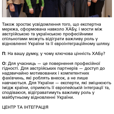
Також зростає усвідомлення того, що експертна
мережа, сформована навколо ХАБу, і мости між
австрійською та українською професійними
спільнотами можуть відіграти важливу роль у
відновленні України та її євроінтеграційному шляху.
П:
На вашу думку, у чому ключова цінність ХАБу?
О:
Для учасниць — це повернення професійної
гідності. Для австрійських партнерів — доступ до
надзвичайно мотивованих і компетентних
фахівчинь, які роблять внесок, а не лише
навчаються. Для України — експерти, які зміцнюють
імідж країни, сприяють її європейській інтеграції та,
сподіваюся, відіграватимуть важливу роль у
майбутньому відновленні України.
ЦЕНТР ТА ІНТЕГРАЦІЯ