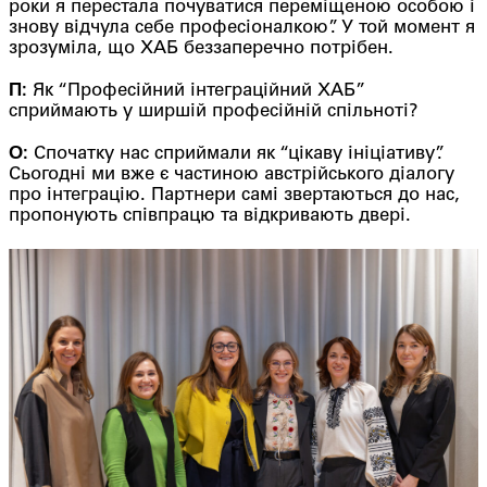
роки я перестала почуватися переміщеною особою і
знову відчула себе професіоналкою”. У той момент я
зрозуміла, що ХАБ беззаперечно потрібен.
П:
Як “Професійний інтеграційний ХАБ”
сприймають у ширшій професійній спільноті?
О:
Спочатку нас сприймали як “цікаву ініціативу”.
Сьогодні ми вже є частиною австрійського діалогу
про інтеграцію. Партнери самі звертаються до нас,
пропонують співпрацю та відкривають двері.